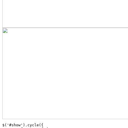
$('#show').cycle({
