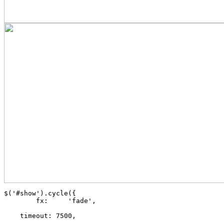
$('#show').cycle({

	fx:     'fade', 

    timeout: 7500,
