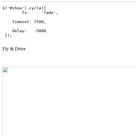
$('#show').cycle({

	fx:     'fade', 

    timeout: 7500,

    delay:   -5000 

 });

Fly & Drive