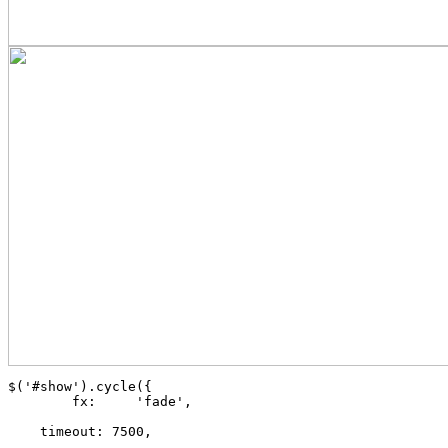
$('#show').cycle({

	fx:     'fade', 

    timeout: 7500,
