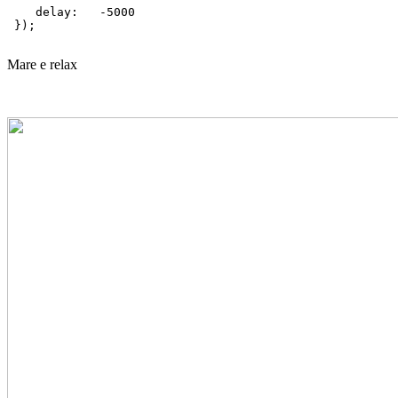
    delay:   -5000 

 });

Mare e relax